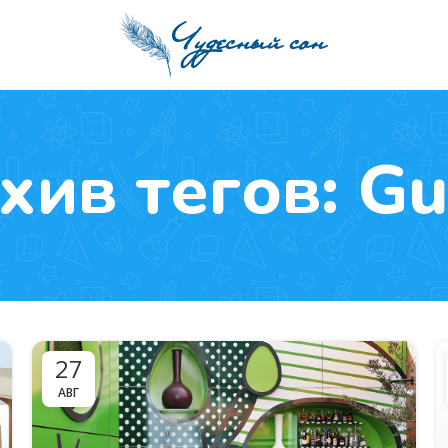
хив тегов: Gu
27
АВГ