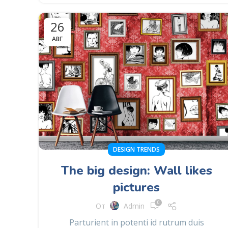
26
АВГ
DESIGN TRENDS
The big design: Wall likes
pictures
0
От
Admin
Parturient in potenti id rutrum duis