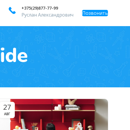
+375(29)877-77-99
Позвонить
Руслан Александрович
ide
27
АВГ